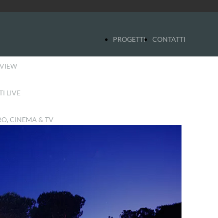
PROGETTI
CONTATTI
VIEW
I LIVE
RO, CINEMA & TV
RESSI E COMUNICAZIONE
NDALE
 & STANDS